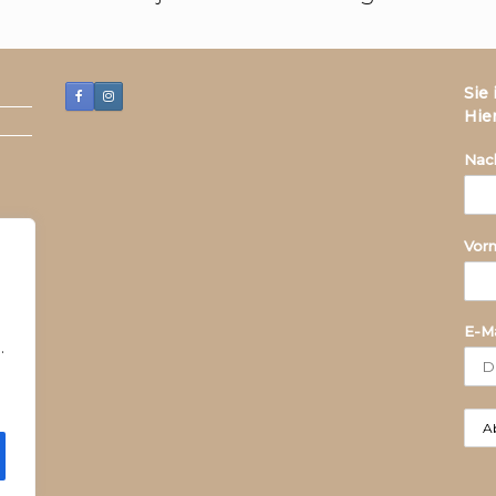
Sie
Hie
Nac
Vor
E-Ma
.